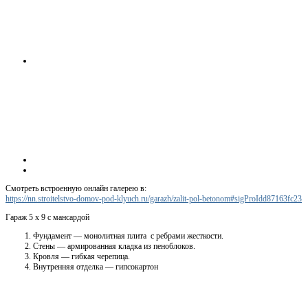
Смотреть встроенную онлайн галерею в:
https://nn.stroitelstvo-domov-pod-klyuch.ru/garazh/zalit-pol-betonom#sigProIdd87163fc23
Гараж 5 х 9 с мансардой
Фундамент — монолитная плита с ребрами жесткости.
Стены — армированная кладка из пеноблоков.
Кровля — гибкая черепица.
Внутренняя отделка — гипсокартон