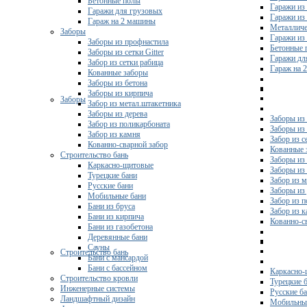
Бетонные полы
Гаражи из
Гаражи для грузовых
Гаражи из
Гараж на 2 машины
Металличе
Заборы
Гаражи и
Заборы из профнастила
Бетонные 
Заборы из сетки Gitter
Гаражи дл
Забор из сетки рабица
Гараж на 
Кованные заборы
Заборы из бетона
Заборы из кирпича
Заборы
Забор из метал.штакетника
Заборы из дерева
Заборы из
Забор из поликарбоната
Заборы из 
Забор из камня
Забор из с
Кованно-сварной забор
Кованные 
Строительство бань
Заборы из
Каркасно-щитовые
Заборы из
Турецкие бани
Забор из 
Русские бани
Заборы из
Мобильные бани
Забор из 
Бани из бруса
Забор из 
Бани из кирпича
Кованно-с
Бани из газобетона
Деревянные бани
Сауны
Строительство бань
Бани с мансардой
Бани с бассейном
Каркасно-
Строительство кровли
Турецкие 
Инженерные системы
Русские б
Ландшафтный дизайн
Мобильны