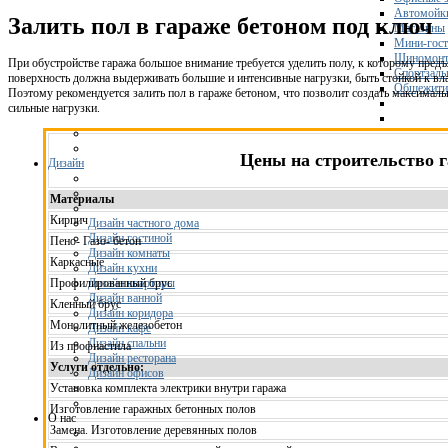
Автомойк
Залить пол в гараже бетоном под ключ
Магазины
Мини-гос
Шиномонт
При обустройстве гаража большое внимание требуется уделить полу, к которому пре
Спортзал
поверхность должна выдерживать большие и интенсивные нагрузки, быть стойкой к вл
Общежити
Поэтому рекомендуется залить пол в гараже бетоном, что позволит создать максимал
сильные нагрузки.
Цены на строительство 
Дизайн
Материалы
Кирпич
Дизайн частного дома
Дизайн гостиной
Пено- Газо- бетон
Дизайн комнаты
Каркасные
Дизайн кухни
Дизайн квартиры
Профилированный брус
Дизайн ванной
Кленный брус
Дизайн коридора
Монолитный железобетон
Дизайн кафе
Дизайн спальни
Из профнастила
Дизайн ресторана
Услуги отдельно:
Дизайн офисов
Установка комплекта электрики внутри гаража
Изготовление гаражных бетонных полов
О нас
Замена. Изготовление деревянных полов