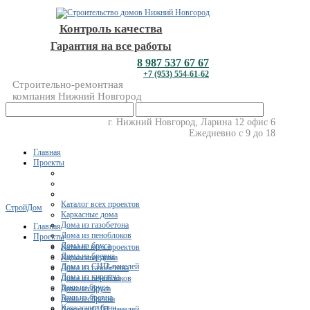
Контроль качества
Гарантия на все работы
8 987 537 67 67
+7 (953) 554-61-62
Строительно-ремонтная
компания Нижний Новгород
г. Нижний Новгород, Ларина 12 офис 6
Ежедневно с 9 до 18
Главная
Проекты
Каталог всех проектов
СтройДом
Каркасные дома
Дома из газобетона
Главная
Дома из пеноблоков
Проекты
Дома из бруса
Каталог всех проектов
Дома из бревна
Каркасные дома
Дома из СИП-панелей
Дома из газобетона
Дома из кирпича
Дома из пеноблоков
Бани из бруса
Дома из бруса
Бани из бревна
Дома из бревна
Каркасные бани
Дома из СИП-панелей