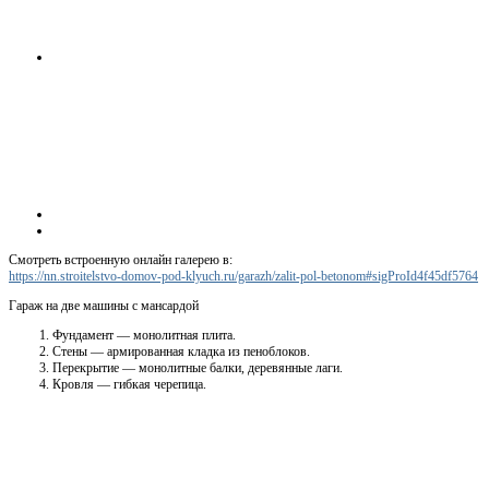
Смотреть встроенную онлайн галерею в:
https://nn.stroitelstvo-domov-pod-klyuch.ru/garazh/zalit-pol-betonom#sigProId4f45df5764
Гараж на две машины с мансардой
Фундамент — монолитная плита.
Стены — армированная кладка из пеноблоков.
Перекрытие — монолитные балки, деревянные лаги.
Кровля — гибкая черепица.