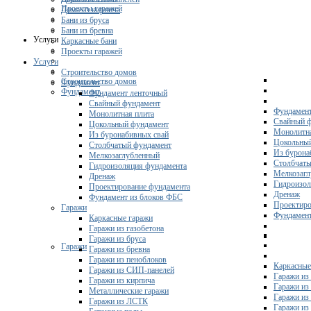
Проекты гаражей
Дома из кирпича
Бани из бруса
Бани из бревна
Услуги
Каркасные бани
Проекты гаражей
Услуги
Строительство домов
Строительство домов
Фундамент
Фундамент
Фундамент ленточный
Свайный фундамент
Фундамент
Монолитная плита
Свайный 
Цокольный фундамент
Монолитна
Из буронабивных свай
Цокольны
Столбчатый фундамент
Из бурона
Мелкозаглубленный
Столбчаты
Гидроизоляция фундамента
Мелкозагл
Дренаж
Гидроизол
Проектирование фундамента
Дренаж
Фундамент из блоков ФБС
Проектиро
Гаражи
Фундамент
Каркасные гаражи
Гаражи из газобетона
Гаражи из бруса
Гаражи
Гаражи из бревна
Гаражи из пеноблоков
Каркасные
Гаражи из СИП-панелей
Гаражи из 
Гаражи из кирпича
Гаражи из
Металлические гаражи
Гаражи из
Гаражи из ЛСТК
Гаражи из