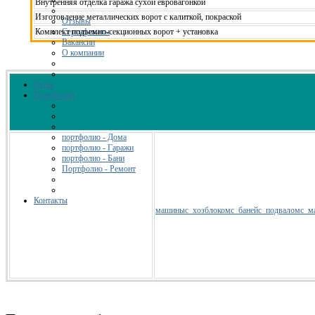
Внутренняя отделка гаража сухой евровагонкой
Изготовление металлических ворот с калиткой, покраской
Отзывы
Сертификаты
Комплект подъемно-секционных ворот + установка
Вакансии
О компании
Цены
Портфолио
портфолио - Дома
портфолио - Гаражи
портфолио - Бани
Портфолио - Ремонт
Контакты
машины
с_хозблоком
с_баней
с_подвалом
с_м