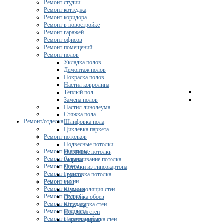
Ремонт студии
Ремонт коттеджа
Ремонт коридора
Ремонт в новостройке
Ремонт гаражей
Ремонт офисов
Ремонт помещений
Ремонт полов
Укладка полов
Демонтаж полов
Покраска полов
Настил ковролина
Теплый пол
Замена полов
Настил линолеума
Стяжка пола
Ремонт/отделка
Шлифовка пола
Циклевка паркета
Ремонт потолков
Подвесные потолки
Ремонт квартиры
Натяжные потолки
Ремонт балкона
Выравнивание потолка
Ремонт ванны
Потолки из гипсокартона
Ремонт туалета
Грунтовка потолка
Ремонт кухни
Ремонт стен
Ремонт комнаты
Шумоизоляция стен
Ремонт студии
Поклейка обоев
Ремонт коттеджа
Штукатурка стен
Ремонт коридора
Покраска стен
Ремонт в новостройке
Перепланировка стен