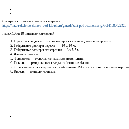
Смотреть встроенную онлайн галерею в:
https://nn.stroitelstvo-domov-pod-klyuch.ru/garazh/zalit-pol-betonom#sigProId1a80f22325
Гараж 10 на 10 панельно-каркасный
Гараж по канадской технологии, проект с мансардой и пристройкой.
Габаритные размеры гаража — 10 х 10 м.
Габаритные размеры пристройки — 3 х 5,5 м.
Жилая мансарда.
Фундамент — монолитная армированная плита.
Цоколь — армированная кладка из бетонных блоков.
Стены — панельно-каркасные, с обшивкой OSB, утепленные пенополистироло
Кровля — металлочерепица.