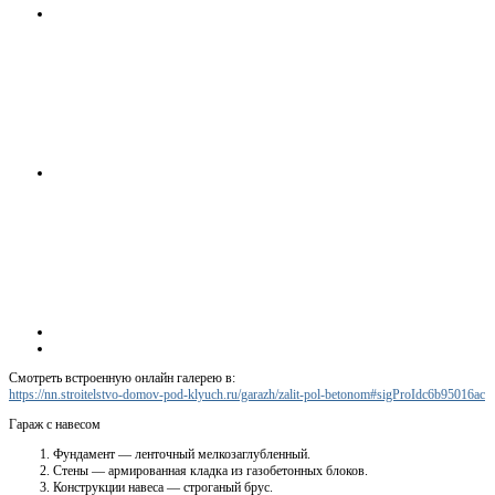
Смотреть встроенную онлайн галерею в:
https://nn.stroitelstvo-domov-pod-klyuch.ru/garazh/zalit-pol-betonom#sigProIdc6b95016ac
Гараж с навесом
Фундамент — ленточный мелкозаглубленный.
Стены — армированная кладка из газобетонных блоков.
Конструкции навеса — строганый брус.