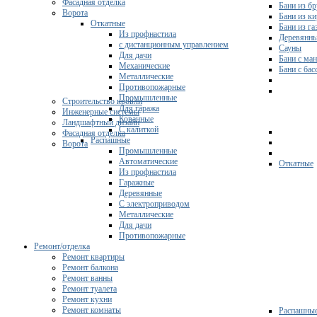
Фасадная отделка
Бани из бр
Ворота
Бани из к
Откатные
Бани из га
Из профнастила
Деревянны
с дистанционным управлением
Сауны
Для дачи
Бани с ма
Механические
Бани с ба
Металлические
Противопожарные
Промышленные
Строительство кровли
Для гаража
Инженерные системы
Кованные
Ландшафтный дизайн
С калиткой
Фасадная отделка
Распашные
Ворота
Промышленные
Автоматические
Откатные
Из профнастила
Гаражные
Деревянные
С электроприводом
Металлические
Для дачи
Противопожарные
Ремонт/отделка
Ремонт квартиры
Ремонт балкона
Ремонт ванны
Ремонт туалета
Ремонт кухни
Ремонт комнаты
Распашны