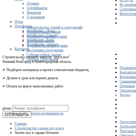
из ЛСТК
Отзывы
Из профна
Сертификаты
Спортивн
Вакансии
Вертолетн
О компании
Цены
Портфолио
Строительство зданий и сооружений
портфолио - Дома
Реконструкция зданий
портфолио - Гаражи
Производственные здания
портфолио - Бани
Авторский надзор
Портфолио - Ремонт
Административные здания
Контакты
Подземные сооружения
Сейсмостойкие здания
Строительство гаражей, навесов "под ключ"
Сельхоз сооружения
Нижний Новгород и Нижегородская область
Промышле
✔ Подберем материалы и проект относительно бюджета;
Картофел
Коровник
✔ Делаем в срок или вернем деньги;
Свинарни
Птичники
✔ Оплата по факту выполненных работ.
Овощехра
Фермы
Получите 
phone
Склады
Коммерч.недвижимость
ОТПРАВИТЬ
Автосерви
Главная
Автосало
Строительство гаража под ключ
Торговые 
Залить пол в гараже бетоном
Офисные з