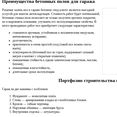
Преимущества бетонных полов для гаража
Решение залить пол в гараже бетоном «под ключ» является выгодной
услугой для многих автовладельцев. Стоимость работ будет оптимальной,
бетонная стяжка пола позволяет не только получить прочное покрытие,
но и выровнять основание, улучшить его эксплуатационные свойства. В
итоге проводимых работ пол приобретает следующие характеристики:
становится прочным, устойчивым к механическим нагрузкам,
интенсивному истиранию;
долговечность;
практичность и очень простой уход (такой пол можно смело
мыть);
огнеупорность (бетонный пол не горит, выдерживает сильный
нагрев и контакт с открытым пламенем);
повышенная стойкость к едким химическим веществам, маслам,
бензину;
повышенная влагостойкость;
длительные сроки эксплуатации.
Портфолио строительства 
Гараж на две машины с хозблоком
Фундамент — монолитная плита.
Стены — армированная кладка из газобетонных блоков.
Кровля — гибкая черепица.
Наружная обшивка — имитация бруса.
Внутренняя отделка — штукатурка.