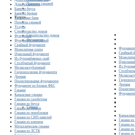
Проекты гаражей
Дома из кирпича
Бани из бруса
Бани из бревна
Услуги
Каркасные бани
Проекты гаражей
Услуги
Строительство домов
Строительство домов
Фундамент
Фундамент
Фундамент ленточный
Свайный фундамент
Фундамент
Монолитная плита
Свайный 
Цокольный фундамент
Монолитна
Из буронабивных свай
Цокольны
Столбчатый фундамент
Из бурона
Мелкозаглубленный
Столбчаты
Гидроизоляция фундамента
Мелкозагл
Дренаж
Гидроизол
Проектирование фундамента
Дренаж
Фундамент из блоков ФБС
Проектиро
Гаражи
Фундамент
Каркасные гаражи
Гаражи из газобетона
Гаражи из бруса
Гаражи
Гаражи из бревна
Гаражи из пеноблоков
Каркасные
Гаражи из СИП-панелей
Гаражи из 
Гаражи из кирпича
Гаражи из
Металлические гаражи
Гаражи из
Гаражи из ЛСТК
Гаражи из