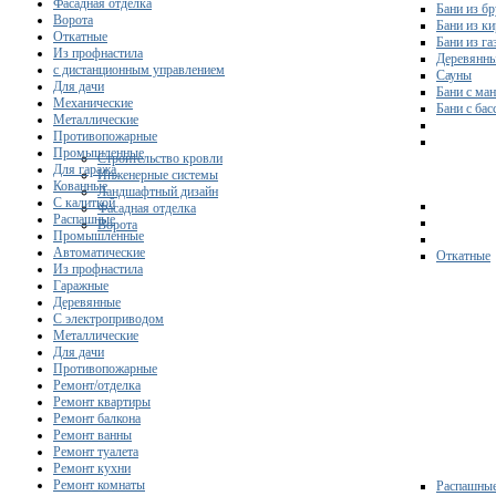
Фасадная отделка
Бани из бр
Ворота
Бани из к
Откатные
Бани из га
Из профнастила
Деревянны
с дистанционным управлением
Сауны
Для дачи
Бани с ма
Механические
Бани с ба
Металлические
Противопожарные
Промышленные
Строительство кровли
Для гаража
Инженерные системы
Кованные
Ландшафтный дизайн
С калиткой
Фасадная отделка
Распашные
Ворота
Промышленные
Автоматические
Откатные
Из профнастила
Гаражные
Деревянные
С электроприводом
Металлические
Для дачи
Противопожарные
Ремонт/отделка
Ремонт квартиры
Ремонт балкона
Ремонт ванны
Ремонт туалета
Ремонт кухни
Ремонт комнаты
Распашны