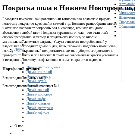
Автомойк
Покраска пола в Нижнем Новгороде по
Магазины
Мини-гос
Шиномонт
Благодаря покраске, лакированию или тонированию возможно придать
Спортзал
половому покрытию красивый и свежий вид. Большое разнообразие цветов
Общежити
и оттенков позволяет покрасить пол в квартире, комнате или доме
абсолютно в любой цвет. Покраска деревянного пола – это отличный
способ преобразить интерьер и придать ему новизну за вполне
минимальные денежные затраты. Услуга считается востребованной у
владельцев загородных домов и дач, бань, гаражей и подобных помещений,
Дизайн
потому что покрашенный пол достаточно легок в уборке, его достаточно
протереть тряпкой и пол блестит. К тому же современные краски устойчивы
к истиранию, поэтому "эффект нового пола" сохранится надолго.
Дизайн частного дома
Портфолио ремонта
Дизайн гостиной
Дизайн комнаты
Ремонт однокомнатных квартир
Дизайн кухни
Дизайн квартиры
Ремонт однокомнатной квартиры №1
Дизайн ванной
Дизайн коридора
Дизайн кафе
Дизайн спальни
Дизайн ресторана
Дизайн офисов
О нас