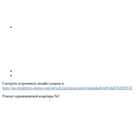
Смотреть встроенную онлайн галерею в:
https://nn.stroitelstvo-domov-pod-klyuch.ru/remont-polov/pokraska#sigProIdd782835578
Ремонт однокомнатной квартиры №2