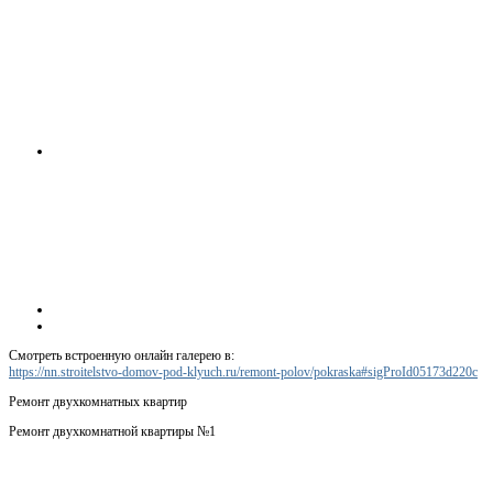
Смотреть встроенную онлайн галерею в:
https://nn.stroitelstvo-domov-pod-klyuch.ru/remont-polov/pokraska#sigProId05173d220c
Ремонт двухкомнатных квартир
Ремонт двухкомнатной квартиры №1