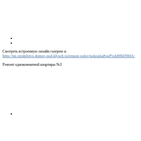
Смотреть встроенную онлайн галерею в:
https://nn.stroitelstvo-domov-pod-klyuch.ru/remont-polov/pokraska#sigProIdff8459f41c
Ремонт однокомнатной квартиры №3