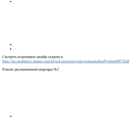
Смотреть встроенную онлайн галерею в:
https://nn.stroitelstvo-domov-pod-klyuch.ru/remont-polov/pokraska#sigProIdea008736a9
Ремонт двухкомнатной квартиры №2