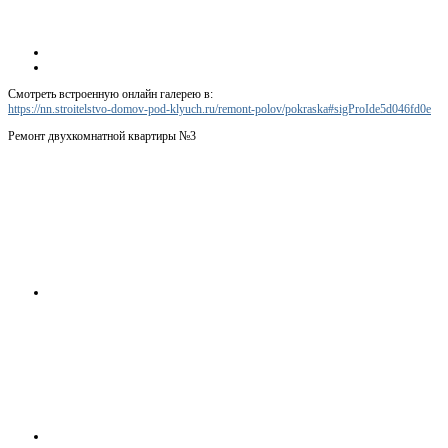
Смотреть встроенную онлайн галерею в:
https://nn.stroitelstvo-domov-pod-klyuch.ru/remont-polov/pokraska#sigProIde5d046fd0e
Ремонт двухкомнатной квартиры №3