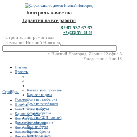
Контроль качества
Гарантия на все работы
8 987 537 67 67
+7 (953) 554-61-62
Строительно-ремонтная
компания Нижний Новгород
г. Нижний Новгород, Ларина 12 офис 6
Ежедневно с 9 до 18
Главная
Проекты
Каталог всех проектов
СтройДом
Каркасные дома
Дома из газобетона
Главная
Дома из пеноблоков
Проекты
Дома из бруса
Каталог всех проектов
Дома из бревна
Каркасные дома
Дома из СИП-панелей
Дома из газобетона
Дома из кирпича
Дома из пеноблоков
Бани из бруса
Дома из бруса
Бани из бревна
Дома из бревна
Каркасные бани
Дома из СИП-панелей