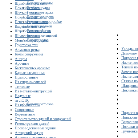
Ремонт комнаты
Шумоизоляция стен
Ремонт студии
Поклейка обоев
Ремонт коттеджа
Штукатурка стен
Ремонт коридора
Покраска стен
Ремонт в новостройке
Перепланировка стен
Ремонт гаражей
Выравнивание стен
Ремонт офисов
Штробление стен
Ремонт помещений
Шпаклевка стен
Ремонт полов
Монтаж перегородок
Грунтовка стен
Укладка п
Алмазная резка
Демонтаж 
Комм.сооружения
Покраска 
Ангары
Настил ко
Арочные
Теплый по
Бескаркасных арочные
Замена по
Каркасные арочные
Настил ли
Прямостенные
Стяжка по
Из сэндвич-панелей
Шлифовка
Тентовые
Циклевка 
Из металлоконструкций
Надувные
из ЛСТК
Ремонт потолков
Из профнастила
Спортивные
Подвесные
Вертолетные
Натяжные 
Строительство зданий и сооружений
Выравнива
Реконструкция зданий
Потолки и
Производственные здания
Грунтовка
Авторский надзор
Административные здания