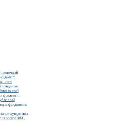
 ленточный
фундамент
я плита
й фундамент
бивных свай
й фундамент
убленный
яция фундамента
вание фундамента
 из блоков ФБС