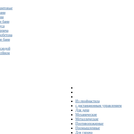
щитовые
бани
ани
е бани
уса
ирпича
зобетона
е бани
нсардой
ссейном
Из профнастила
с дистанционным управлением
Для дачи
Механические
Металлические
Противопожарные
Промышленные
Для гаража