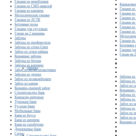
Гаражи из пеноблоков
Каркасные
Гаражи из СИП-панелей
Гаражи из 
Гаражи из кирпича
Гаражи из
Металлические гаражи
Гаражи из
Гаражи из ЛСТК
Гаражи из
Бетонные полы
Гаражи из
Гаражи для грузовых
Гаражи из
Гараж на 2 машины
Металличе
Заборы
Гаражи и
Заборы из профнастила
Бетонные 
Заборы из сетки Gitter
Гаражи дл
Забор из сетки рабица
Гараж на 
Кованные заборы
Заборы из бетона
Заборы из кирпича
Заборы
Забор из метал.штакетника
Заборы из дерева
Заборы из
Забор из поликарбоната
Заборы из 
Забор из камня
Забор из с
Кованно-сварной забор
Кованные 
Строительство бань
Заборы из
Каркасно-щитовые
Заборы из
Турецкие бани
Забор из 
Русские бани
Заборы из
Мобильные бани
Забор из 
Бани из бруса
Забор из 
Бани из кирпича
Кованно-с
Бани из газобетона
Деревянные бани
Сауны
Строительство бань