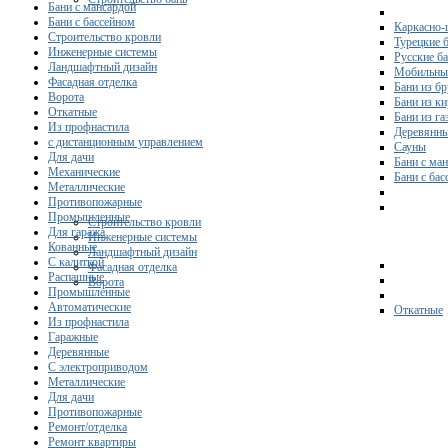
Бани с мансардой
Бани с бассейном
Каркасно-
Строительство кровли
Турецкие 
Инженерные системы
Русские б
Ландшафтный дизайн
Мобильны
Фасадная отделка
Бани из бр
Ворота
Бани из к
Откатные
Бани из га
Из профнастила
Деревянны
с дистанционным управлением
Сауны
Для дачи
Бани с ма
Механические
Бани с ба
Металлические
Противопожарные
Промышленные
Строительство кровли
Для гаража
Инженерные системы
Кованные
Ландшафтный дизайн
С калиткой
Фасадная отделка
Распашные
Ворота
Промышленные
Автоматические
Откатные
Из профнастила
Гаражные
Деревянные
С электроприводом
Металлические
Для дачи
Противопожарные
Ремонт/отделка
Ремонт квартиры