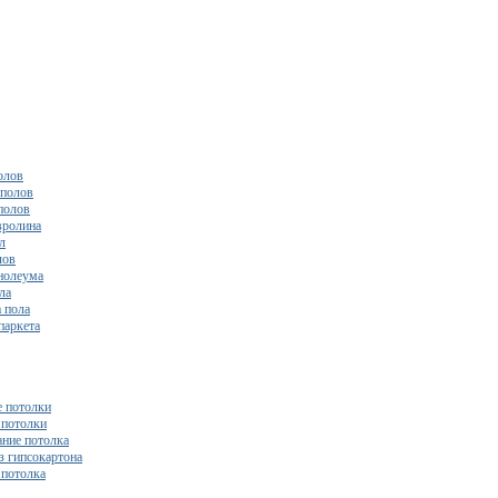
олов
полов
полов
вролина
л
лов
нолеума
ла
 пола
паркета
 потолки
потолки
ние потолка
з гипсокартона
 потолка