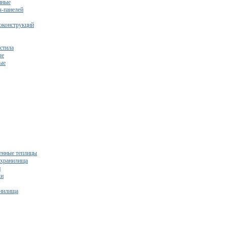
нные
ч-панелей
оконструкций
стила
ые
ые
нные теплицы
ехранилища
и
ки
нилища
бесплатный расчет сметы исходя из вашего бюджета!