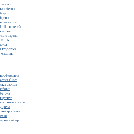
 гаражи
газобетона
 бруса
 бревна
 пеноблоков
 СИП-панелей
 кирпича
ские гаражи
з ЛСТК
полы
я грузовых
2 машины
 профнастила
сетки Gitter
етки рабица
заборы
 бетона
 кирпича
метал.штакетника
 дерева
поликарбоната
камня
варной забор