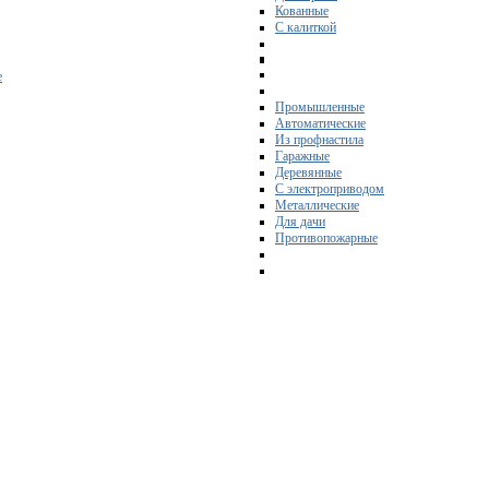
Кованные
С калиткой
е
Промышленные
Автоматические
Из профнастила
Гаражные
Деревянные
С электроприводом
Металлические
Для дачи
Противопожарные